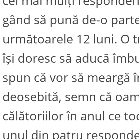
cei mai mulți responden
gând să pună de-o parte
următoarele 12 luni. O t
își doresc să aducă îmbu
spun că vor să meargă î
deosebită, semn că oame
călătoriilor în anul ce to
unul din patru responde