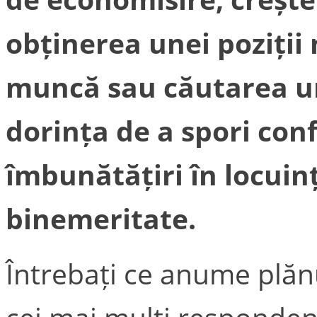
obținerea unei poziții 
muncă sau căutarea un
dorința de a spori conf
îmbunătățiri în locuinț
binemeritate.
Întrebați ce anume plănu