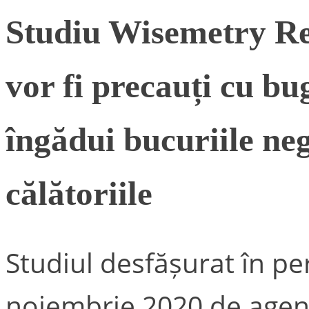
Studiu Wisemetry Re
vor fi precauți cu bug
îngădui bucuriile ne
călătoriile
Studiul desfășurat în p
noiembrie 2020 de agenț