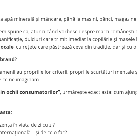
la apă minerală și mâncare, până la mașini, bănci, magazine 
 putem spune că, atunci când vorbesc despre mărci românești 
panificație, dulciuri care trimit imediat la copilărie și mase
locale
, cu rețete care păstrează ceva din tradiție, dar și cu
n brand
?
Oamenii au propriile lor criterii, propriile scurtături mentale
 de ce ne imaginăm.
in ochii consumatorilor”
, urmărește exact asta: cum ajung
 asta
:
ența în viața de zi cu zi?
ternațională – și de ce o fac?