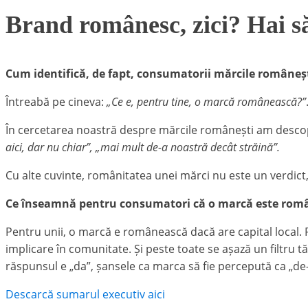
Brand românesc, zici? Hai s
Cum identifică, de fapt, consumatorii mărcile româneș
Întreabă pe cineva:
„Ce e, pentru tine, o marcă românească?”
În cercetarea noastră despre mărcile românești am descop
aici, dar nu chiar”, „mai mult de-a noastră decât străină”.
Cu alte cuvinte, românitatea unei mărci nu este un verdic
Ce înseamnă pentru consumatori că o marcă este rom
Pentru unii, o marcă e românească dacă are capital local. P
implicare în comunitate. Și peste toate se așază un filtru t
răspunsul e „da”, șansele ca marca să fie percepută ca „de-a
Descarcă sumarul executiv aici