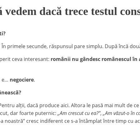
ă vedem dacă trece testul con
ti?
. În primele secunde, răspunsul pare simplu. După încă două-
erit ceva interesant:
românii nu gândesc românescul în 
t, e…
negociere
.
ânească?
entru alții, dacă produce aici. Altora le pasă mai mult de ce
ăcut, dar foarte puternic:
„Am crescut cu ea?”
,
„Am văzut-o în ca
 noastră” cresc indiferent ce s-a întâmplat între timp cu acț