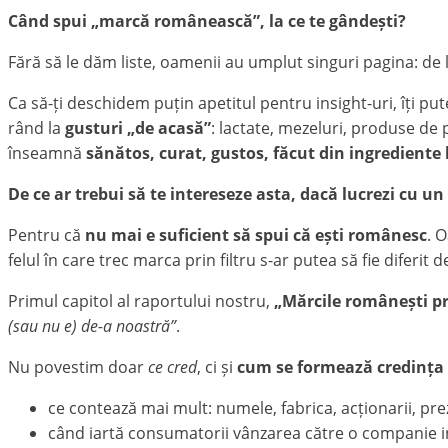
Când spui „marcă românească”, la ce te gândești?
Fără să le dăm liste, oamenii au umplut singuri pagina: de 
Ca să-ți deschidem puțin apetitul pentru insight-uri, îți
rând la
gusturi „de acasă”
: lactate, mezeluri, produse de 
înseamnă
sănătos, curat, gustos, făcut din ingrediente 
De ce ar trebui să te intereseze asta, dacă lucrezi cu u
Pentru că
nu mai e suficient să spui că ești românesc
. 
felul în care trec marca prin filtru s-ar putea să fie diferit
Primul capitol al raportului nostru,
„Mărcile românești pr
(sau nu e) de-a noastră”
.
Nu povestim doar
ce cred
, ci și
cum se formează credința
ce contează mai mult: numele, fabrica, acționarii, prez
când iartă consumatorii vânzarea către o companie in