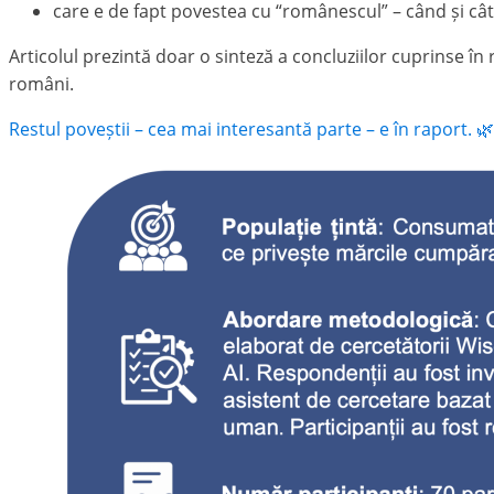
care e de fapt povestea cu “românescul” – când și cât
Articolul prezintă doar o sinteză a concluziilor cuprinse în
români.
Restul poveștii – cea mai interesantă parte – e în raport. 🌿