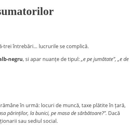
sumatorilor
trei întrebări… lucrurile se complică.
alb-negru
, si apar nuanțe de tipul:
„e pe jumătate”, „e de
 rămâne în urmă: locuri de muncă, taxe plătite în țară,
sa părinților, la bunici, pe masa de sărbătoare?”.
Dacă
ionarii sau sediul social.