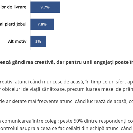
ază gândirea creativă, dar pentru unii angajați poate în
ativi atunci când muncesc de acasă, în timp ce un sfert aprec
biceiuri de viață sănătoase, precum luarea mesei de prânz și
i de anxietate mai frecvente atunci când lucrează de acasă, 
ză comunicarea între colegi: peste 50% dintre respondenți c
ontrolul asupra a ceea ce fac ceilalți din echipă atunci când