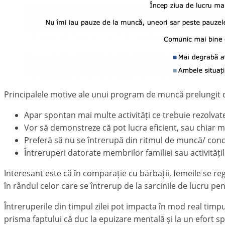
Principalele motive ale unui program de muncă prelungit 
Apar spontan mai multe activități ce trebuie rezolvat
Vor să demonstreze că pot lucra eficient, sau chiar ma
Preferă să nu se întrerupă din ritmul de muncă/ con
Întreruperi datorate membrilor familiei sau activități
Interesant este că în comparație cu bărbații, femeile se r
în rândul celor care se întrerup de la sarcinile de lucru p
Întreruperile din timpul zilei pot impacta în mod real timp
prisma faptului că duc la epuizare mentală și la un efort spor