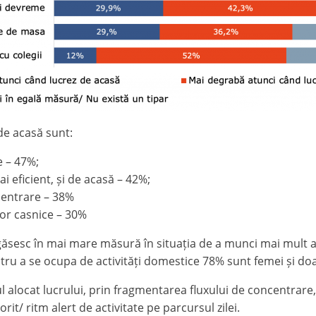
de acasă sunt:
e – 47%;
i eficient, și de acasă – 42%;
centrare – 38%
lor casnice – 30%
egăsesc în mai mare măsură în situația de a munci mai mult 
entru a se ocupa de activități domestice 78% sunt femei și do
ul alocat lucrului, prin fragmentarea fluxului de concentrar
it/ ritm alert de activitate pe parcursul zilei.