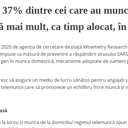
37% dintre cei care au muncit
ză mai mult, ca timp alocat, î
 2020 de agenția de cercetare de piață Wisemetry Research a
te impuse ca măsură de prevenire a răspândirii virusului SA
l de gen în munca domestică, mecanisme adoptate de oameni pe
esc să asigure un mediu de lucru sănătos pentru angajați și
 telemuncii care să promoveze un echilibru între muncă și vi
casă
la birou și munca de la domiciliu/ regimul telemuncă spun 