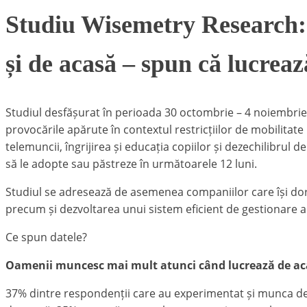
Studiu Wisemetry Research: 
și de acasă – spun că lucrea
Studiul desfășurat în perioada 30 octombrie – 4 noiembrie
provocările apărute în contextul restricțiilor de mobilita
telemuncii, îngrijirea și educația copiilor și dezechilibru
să le adopte sau păstreze în următoarele 12 luni.
Studiul se adresează de asemenea companiilor care își dor
precum și dezvoltarea unui sistem eficient de gestionare a
Ce spun datele?
Oamenii muncesc mai mult atunci când lucrează de a
37% dintre respondenții care au experimentat și munca de 