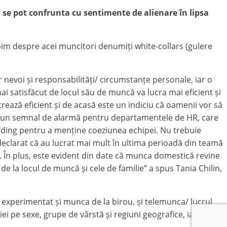
se pot confrunta cu sentimente de alienare în lipsa
im despre acei muncitori denumiți white-collars (gulere
r nevoi și responsabilități/ circumstanțe personale, iar o
i satisfăcut de locul său de muncă va lucra mai eficient și
ează eficient și de acasă este un indiciu că oamenii vor să
ste un semnal de alarmă pentru departamentele de HR, care
ilding pentru a menține coeziunea echipei. Nu trebuie
declarat că au lucrat mai mult în ultima perioadă din teamă
jat. În plus, este evident din date că munca domestică revine
de la locul de muncă și cele de familie” a spus Tania Chilin,
u experimentat și munca de la birou, și telemunca/ lucrul
ei pe sexe, grupe de vârstă și regiuni geografice, iar