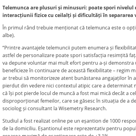
Telemunca are plusuri și minusuri
: poate spori nivelul
interacțiunii fizice cu ceilalți și dificultăți în separare
În primul rând trebuie menționat că telemunca este o opți
albe).
“Printre avantajele telemuncii putem enumera și flexibilitat
astfel de personalizare poate spori satisfacția resimțită f
va depune voluntar mai mult efort pentru a-și demonstra ut
beneficieze în continuare de această flexibilitate – regim
ar trebui să monitorizeze atent bunăstarea angajaților în 
pierdut din vedere nici contextul atipic care a determinat
că își pot pierde locul de muncă a fost mai mică decât a cel
disproporționat femeilor, care se găsesc în situația de a de
sociolog și consultant la Wisemetry Research.
Studiul a fost realizat online pe un eșantion de 1000 respo
de la domiciliu. Eșantionul este reprezentativ pentru popula
eroarea maximă de eșantionare este de ±3.1%.