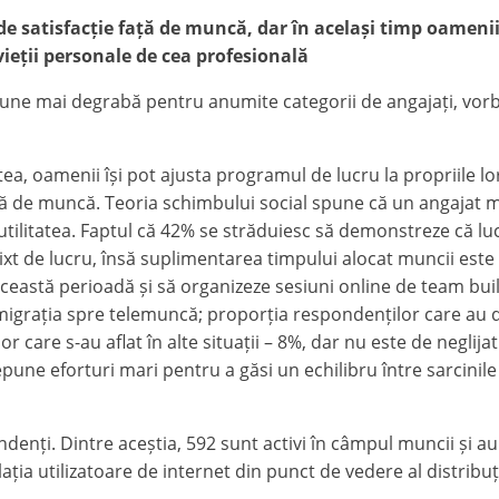
 de satisfacție față de muncă, dar în același timp
oamenii 
a vieții personale de cea profesională
une mai degrabă pentru anumite categorii de angajați, vorb
ea, oamenii își pot ajusta programul de lucru la propriile lo
ață de muncă. Teoria schimbului social spune că un angajat ma
ilitatea. Faptul că 42% se străduiesc să demonstreze că lucr
 mixt de lucru, însă suplimentarea timpului alocat muncii e
această perioadă și să organizeze sesiuni online de team bu
 migrația spre telemuncă; proporția respondenților care au 
or care s-au aflat în alte situații – 8%, dar nu este de negli
pune eforturi mari pentru a găsi un echilibru între sarcinile 
ndenți. Dintre aceștia, 592 sunt activi în câmpul muncii și a
ția utilizatoare de internet din punct de vedere al distribuți