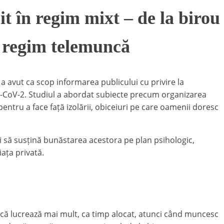
 în regim mixt – de la birou
n regim telemuncă
 avut ca scop informarea publicului cu privire la
RS-CoV-2. Studiul a abordat subiecte precum organizarea
ntru a face față izolării, obiceiuri pe care oamenii doresc
 să susțină bunăstarea acestora pe plan psihologic,
ața privată.
că lucrează mai mult, ca timp alocat, atunci când muncesc