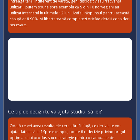
întreaga țară, indiferent de vârstă, gen, dispozitiv sau frecvența
utilizării, putem spune spre exemplu că 9 din 10 norvegieni au
utilizat internetul în ultimele 12 luni. Astfel, răspunsul pentru această
căsuță ar fi 90%. Ai libertatea să completezi oricâte detalii consideri
necesare.
Ce tip de decizii te va ajuta studiul să iei?
Odată ce vei avea rezultatele cercetării în față, ce decizie te vor
ajuta datele să iei? Spre exemplu, poate fi o decizie privind prețul
optim al unui produs sau o strategie pentru o campanie de