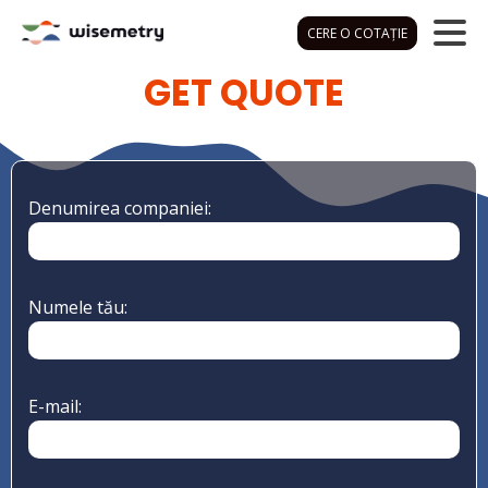
CERE O COTAȚIE
GET QUOTE
Denumirea companiei:
Numele tău:
E-mail: