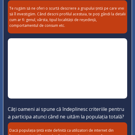
Te rugăm să ne oferi o scurtă descriere a grupului țintă pe care vrei
să îl investigăm. Când descrii profilul acestuia, te poți gândi la detalii
cum ar fi: genul, vârsta, tipul localității de reședință,
comportamentul de consum etc.
Câți oameni ai spune că îndeplinesc criteriile pentru
a participa atunci când ne uităm la populația totală?
Dacă populația țintă este definită ca utilizatori de internet din